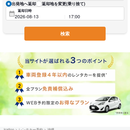
出発地へ返却
返却地を変更(乗り捨て)
返却日時
検索
Jcation
レンタカー予約
沖縄