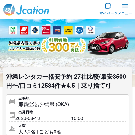
Jcation
マイページ
メニュー
沖縄レンタカー格安予約 27社比較/最安3500
円〜/口コミ12584件★4.5｜乗り捨て可
出発地
出発日時
人数